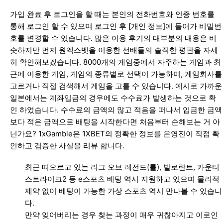
가입 완료 후 로그인을 할 때는 본인의 전화번호와 인증 번호를
통해 로그인 할 수 있으며 로그인 후 [개인 정보]에 들어가 비밀번
호를 변경할 수 있습니다. 많은 이용 후기의 대부분의 내용은 비
슷하지만 먼저 원엑스벳을 이용한 선배들의 솔직한 평판을 자세
히 확인해보겠습니다. 8000개의 게임중에서 자주하는 게임과 최
근에 이용한 게임, 게임의 종류별로 선택이 가능하며, 게임회사를
고르거나 직접 검색해서 게임을 고를 수 있습니다. 예시로 가까운
일본에서는 계좌입금의 경우에도 수수료가 발생하는 것으로 확
인 하었습니다. 수수료의 금액의 많고 적음을 떠나서 입금한 금액
보다 적은 금액으로 배팅을 시작한다면 처음부터 손해보는 거 아
닌가요? 1xGamble은 1XBET의 정확한 정보를 운영진이 직접 확
인하고 검증한 사실을 리뷰 합니다.
최근 떠오르고 있는 리그 오브 레전드(롤), 발로란트, 카운터
스트라이크2 등 e스포츠 베팅 역시 지원하고 있으며 물리적
제약 없이 베팅이 가능한 가상 스포츠 역시 만나볼 수 있습니
다.
만약 잊어버리는 경우 찾는 과정이 매우 귀찮아지고 이로인