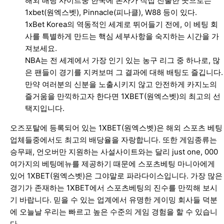
해외 배팅 사이트중 한국에 본사가 직접 진출한 곳으로는
1xbet(원엑스벳), Pinnacle(피나클), W88 등이 있다.
1xBet Korea의 역동적인 세계로 뛰어들기 전에, 이 베팅 회
사를 특별하게 만드는 핵심 세부사항을 숙지하는 시간을 가
져보세요.
NBA는 전 세계에서 가장 인기 있는 농구 리그 중 하나로, 많
은 팬들이 경기를 지켜보며 그 결과에 대해 배팅도 즐깁니다.
만약 여러분의 신분을 노출시키지 않고 안전하게 카지노의
즐거움을 만끽하고자 한다면 1XBET(원엑스벳)의 최고의 선
택지입니다.
오즈포탈에 등록되어 있는 1XBET(원엑스벳)은 해외 스포츠 베팅
업체들중에서도 최고의 배당율을 자랑합니다. 또한 게임종류는
승무패, 언오버만 지원하는 사설사이트와는 달리 just one, 000
여가지의 베팅메뉴를 제공하기 때문에 스포츠베팅 마니아에게
있어 1XBET(원엑스벳)은 그야말로 파라다이스입니다. 가장 많은
경기가 존재하는 1XBET에서 스포츠베팅의 진수를 만끽해 보시
기 바랍니다. 믿을 수 있는 업계에서 유명한 게이밍 회사들 덕분
에 오늘날 우리는 빠르고 높은 수준의 게임 경험을 할 수 있습니
다.