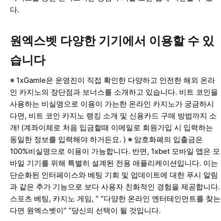
다.
원엑스벳 다양한 기기에서 이용할 수 있
습니다
※ 1xGamle은 운영진이 직접 확인한 다양하고 안전한 해외 온라
인 카지노의 장단점과 보너스를 소개하고 있습니다. 비트 코인을
사용하는 비실명으로 이용이 가는한 온라인 카지노가 궁금하시
다면, 비트 코인 카지노 랭킹 소개 및 신용카드 구매 방법까지 소
개! (계좌이체로 처음 입금할때 이메일로 회원가입 시 입력하는
동일한 정보를 입력해야 하거든요. ) ※ 암호화폐의 입출금은
100%비실명으로 이용이 가능합니다. 반면, 1xbet 모바일 앱은 모
바일 기기를 위해 특별히 설계된 전용 애플리케이션입니다. 이는
단순화된 인터페이스와 베팅 기회 및 업데이트에 대한 푸시 알림
과 같은 추가 기능으로 보다 사용자 친화적인 경험을 제공합니다.
스포츠 베팅, 카지노 게임, ” “다양한 온라인 엔터테인먼트를 찾는
다면 원엑스벳이” “당신의 선택이 될 것입니다.