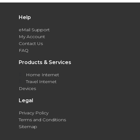
Help
eMail Support
My Account
Contact Us
FAQ
Products & Services
Home Internet
Travel Internet
Devices
Legal
Privacy Policy
Terms and Conditions
Sitemap