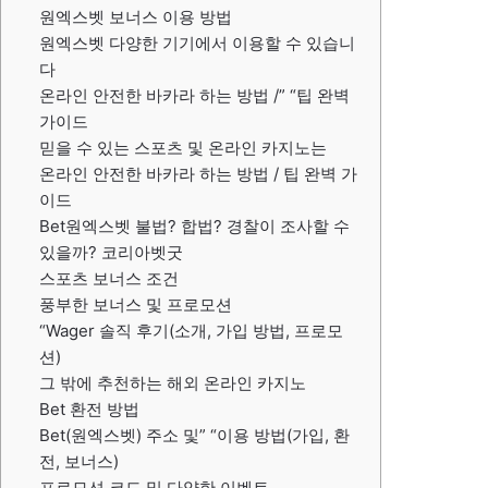
원엑스벳 보너스 이용 방법
원엑스벳 다양한 기기에서 이용할 수 있습니
다
온라인 안전한 바카라 하는 방법 /” “팁 완벽
가이드
믿을 수 있는 스포츠 및 온라인 카지노는
온라인 안전한 바카라 하는 방법 / 팁 완벽 가
이드
Bet원엑스벳 불법? 합법? 경찰이 조사할 수
있을까? 코리아벳굿
스포츠 보너스 조건
풍부한 보너스 및 프로모션
“Wager 솔직 후기(소개, 가입 방법, 프로모
션)
그 밖에 추천하는 해외 온라인 카지노
Bet 환전 방법
Bet(원엑스벳) 주소 및” “이용 방법(가입, 환
전, 보너스)
프로모션 코드 및 다양한 이벤트