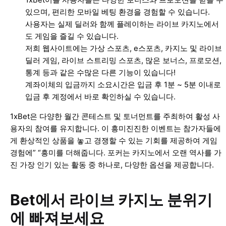
있으며, 편리한 모바일 베팅 환경을 경험할 수 있습니다.
사용자는 실제 딜러와 함께 플레이하는 라이브 카지노에서
도 게임을 즐길 수 있습니다.
저희 웹사이트에는 가상 스포츠, e스포츠, 카지노 및 라이브
딜러 게임, 라이브 스트리밍 스포츠, 많은 보너스, 프로모션,
통계 등과 같은 수많은 다른 기능이 있습니다!
계좌이체의 입금까지 소요시간은 입금 후 1분 ~ 5분 이내로
입금 후 계정에서 바로 확인하실 수 있습니다.
1xBet은 다양한 월간 콘테스트 및 토너먼트를 주최하여 활성 사
용자의 참여를 유지합니다. 이 흥미진진한 이벤트는 참가자들에
게 환상적인 상품을 놓고 경쟁할 수 있는 기회를 제공하여 게임
경험에” “흥미를 더해줍니다. 포커는 카지노에서 오랜 역사를 가
진 가장 인기 있는 활동 중 하나로, 다양한 옵션을 제공합니다.
Bet에서 라이브 카지노 분위기
에 빠져보세요