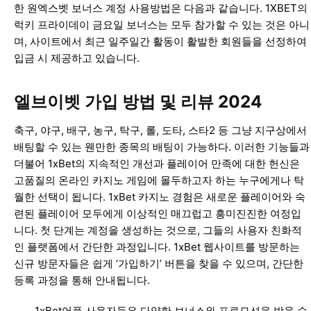
한 원엑스벳 보너스 계정 사용방법은 다음과 같습니다. 1XBET의
럭키 프라이데이 금요일 보너스는 모두 참가할 수 있는 것은 아니
며, 사이트에서 최근 일주일간 활동이 활발한 회원들을 선정하여
입금 시 제공하고 있습니다.
엘브이벳 가입 방법 및 리뷰 2024
축구, 야구, 배구, 농구, 탁구, 롤, 도타, 스타2 등 그냥 지구상에서
배팅할 수 있는 웬만한 종목의 배팅이 가능하다. 이러한 기능들과
더불어 1xBet의 지속적인 개선과 플레이어 만족에 대한 헌신은
고품질의 온라인 카지노 게임에 몰두하고자 하는 누구에게나 탁
월한 선택이 됩니다. 1xBet 카지노 경험은 새로운 플레이어와 숙
련된 플레이어 모두에게 이상적인 매끄럽고 흥미진진한 여정입
니다. 첫 단계는 계정을 생성하는 것으로, 그들의 사용자 친화적
인 플랫폼에서 간단한 과정입니다. 1xBet 웹사이트를 방문하는
신규 방문자들은 쉽게 ‘가입하기’ 버튼을 찾을 수 있으며, 간단한
등록 과정을 통해 안내됩니다.
1xBet어플 사용자들은 다양한 보너스와 프로모션을 받을 수