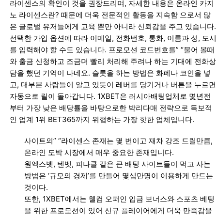
라이센스의 확인이 것을 권장드리며, 자세한 내용은 온라인 카지
노 라이센스란? 때문에 더욱 전문적인 활동을 지속함 으로서 많
은 글로벌 유저들에게 교육 뿐만 아니라 신뢰감을 주고 있습니다.
선택한 가입 옵션에 따라 이메일, 전화번호, 통화, 이름과 성, 도시
를 입력해야 할 수도 있습니다. 프로모션 코드번호를” “물어 볼때
와 출금 신청하고 조금더 빨리 처리해 주려나 하는 기대에 전화상
담을 했던 기억이 나네요. 슬롯을 하는 방법은 화폐나 코인을 넣
고, 대부분 사람들이 알고 있듯이 레버를 당기거나 버튼을 누르면
자동으로 릴이 돌아갑니다. 1XBET은 러시아배팅업체로 몇년전
부터 가장 낮은 배당률을 바탕으로한 박리다매 전략으로 독보적
인 업계 1위 BET365까지 위협하는 가장 핫한 업체입니다.
사이트의” “라이센스 존재는 몇 번이고 재차 강조 드릴만큼,
온라인 도박 시장에서 매우 중요한 존재입니다.
원엑스벳, 텐벳, 피나클 같은 큰 배팅 사이트들이 먹고 사는
방법은 ‘규모의 경제’를 만들어 몇십만명이 이용하게 만드는
것이다.
또한, 1XBET에서는 웰컴 오퍼인 입금 보너스와 스포츠 베팅
을 위한 프로모션이 있어 신규 플레이어에게 더욱 만족감을