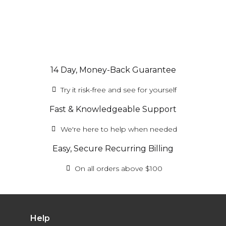
14 Day, Money-Back Guarantee
Try it risk-free and see for yourself
Fast & Knowledgeable Support
We're here to help when needed
Easy, Secure Recurring Billing
On all orders above $100
Help