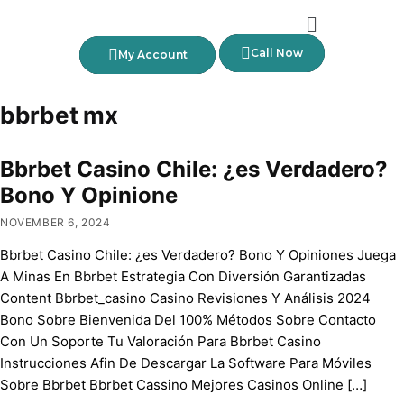
Call Now
My Account
bbrbet mx
Bbrbet Casino Chile: ¿es Verdadero?
Bono Y Opinione
NOVEMBER 6, 2024
Bbrbet Casino Chile: ¿es Verdadero? Bono Y Opiniones Juega
A Minas En Bbrbet Estrategia Con Diversión Garantizadas
Content Bbrbet_casino Casino Revisiones Y Análisis 2024
Bono Sobre Bienvenida Del 100% Métodos Sobre Contacto
Con Un Soporte Tu Valoración Para Bbrbet Casino
Instrucciones Afin De Descargar La Software Para Móviles
Sobre Bbrbet Bbrbet Cassino Mejores Casinos Online […]