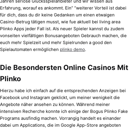
Jahren seriöse Glücksspielanbieter und wir wissen aus
Erfahrung, worauf es ankommt. Ein” “weiterer Vorteil ist dabei
für dich, dass du dir keine Gedanken um einen etwaigen
Casino-Betrug tätigen musst, wie fue aktuell bei living area
Plinko Apps jeder Fall ist. Als neuer Spieler kannst du zudem
vonseiten vielfältigen Bonusangeboten Gebrauch machen, die
euch mehr Spielzeit und mehr Spielrunden a good den
Spielautomaten ermöglichen
plinko demo
.
Die Besondersten Online Casinos Mit
Plinko
Hierzu habe ich einfach auf die entsprechenden Anzeigen bei
Facebook und Instagram geklickt, um meiner wenigkeit die
Angebote näher ansehen zu können. Während meiner
intensiven Recherche konnte ich einige der Bogus Plinko Fake
Programs ausfindig machen. Vorrangig handelt es einander
dabei um Applications, die im Google App-Store angeboten