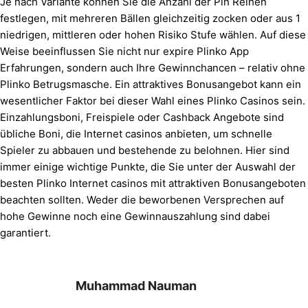
Je nach Variante können Sie die Anzahl der Pin Reihen
festlegen, mit mehreren Bällen gleichzeitig zocken oder aus 1
niedrigen, mittleren oder hohen Risiko Stufe wählen. Auf diese
Weise beeinflussen Sie nicht nur expire Plinko App
Erfahrungen, sondern auch Ihre Gewinnchancen – relativ ohne
Plinko Betrugsmasche. Ein attraktives Bonusangebot kann ein
wesentlicher Faktor bei dieser Wahl eines Plinko Casinos sein.
Einzahlungsboni, Freispiele oder Cashback Angebote sind
übliche Boni, die Internet casinos anbieten, um schnelle
Spieler zu abbauen und bestehende zu belohnen. Hier sind
immer einige wichtige Punkte, die Sie unter der Auswahl der
besten Plinko Internet casinos mit attraktiven Bonusangeboten
beachten sollten. Weder die beworbenen Versprechen auf
hohe Gewinne noch eine Gewinnauszahlung sind dabei
garantiert.
Muhammad Nauman