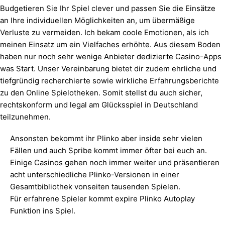
Budgetieren Sie Ihr Spiel clever und passen Sie die Einsätze
an Ihre individuellen Möglichkeiten an, um übermäßige
Verluste zu vermeiden. Ich bekam coole Emotionen, als ich
meinen Einsatz um ein Vielfaches erhöhte. Aus diesem Boden
haben nur noch sehr wenige Anbieter dedizierte Casino-Apps
was Start. Unser Vereinbarung bietet dir zudem ehrliche und
tiefgründig recherchierte sowie wirkliche Erfahrungsberichte
zu den Online Spielotheken. Somit stellst du auch sicher,
rechtskonform und legal am Glücksspiel in Deutschland
teilzunehmen.
Ansonsten bekommt ihr Plinko aber inside sehr vielen
Fällen und auch Spribe kommt immer öfter bei euch an.
Einige Casinos gehen noch immer weiter und präsentieren
acht unterschiedliche Plinko-Versionen in einer
Gesamtbibliothek vonseiten tausenden Spielen.
Für erfahrene Spieler kommt expire Plinko Autoplay
Funktion ins Spiel.