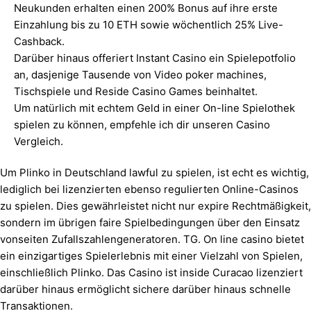
Neukunden erhalten einen 200% Bonus auf ihre erste
Einzahlung bis zu 10 ETH sowie wöchentlich 25% Live-
Cashback.
Darüber hinaus offeriert Instant Casino ein Spielepotfolio
an, dasjenige Tausende von Video poker machines,
Tischspiele und Reside Casino Games beinhaltet.
Um natürlich mit echtem Geld in einer On-line Spielothek
spielen zu können, empfehle ich dir unseren Casino
Vergleich.
Um Plinko in Deutschland lawful zu spielen, ist echt es wichtig,
lediglich bei lizenzierten ebenso regulierten Online-Casinos
zu spielen. Dies gewährleistet nicht nur expire Rechtmäßigkeit,
sondern im übrigen faire Spielbedingungen über den Einsatz
vonseiten Zufallszahlengeneratoren. TG. On line casino bietet
ein einzigartiges Spielerlebnis mit einer Vielzahl von Spielen,
einschließlich Plinko. Das Casino ist inside Curacao lizenziert
darüber hinaus ermöglicht sichere darüber hinaus schnelle
Transaktionen.