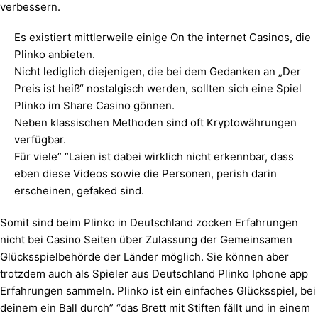
verbessern.
Es existiert mittlerweile einige On the internet Casinos, die
Plinko anbieten.
Nicht lediglich diejenigen, die bei dem Gedanken an „Der
Preis ist heiß“ nostalgisch werden, sollten sich eine Spiel
Plinko im Share Casino gönnen.
Neben klassischen Methoden sind oft Kryptowährungen
verfügbar.
Für viele” “Laien ist dabei wirklich nicht erkennbar, dass
eben diese Videos sowie die Personen, perish darin
erscheinen, gefaked sind.
Somit sind beim Plinko in Deutschland zocken Erfahrungen
nicht bei Casino Seiten über Zulassung der Gemeinsamen
Glücksspielbehörde der Länder möglich. Sie können aber
trotzdem auch als Spieler aus Deutschland Plinko Iphone app
Erfahrungen sammeln. Plinko ist ein einfaches Glücksspiel, bei
deinem ein Ball durch” “das Brett mit Stiften fällt und in einem