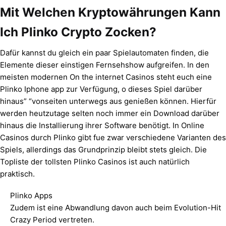
Mit Welchen Kryptowährungen Kann
Ich Plinko Crypto Zocken?
Dafür kannst du gleich ein paar Spielautomaten finden, die
Elemente dieser einstigen Fernsehshow aufgreifen. In den
meisten modernen On the internet Casinos steht euch eine
Plinko Iphone app zur Verfügung, o dieses Spiel darüber
hinaus” “vonseiten unterwegs aus genießen können. Hierfür
werden heutzutage selten noch immer ein Download darüber
hinaus die Installierung ihrer Software benötigt. In Online
Casinos durch Plinko gibt fue zwar verschiedene Varianten des
Spiels, allerdings das Grundprinzip bleibt stets gleich. Die
Topliste der tollsten Plinko Casinos ist auch natürlich
praktisch.
Plinko Apps
Zudem ist eine Abwandlung davon auch beim Evolution-Hit
Crazy Period vertreten.