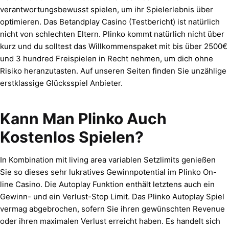
verantwortungsbewusst spielen, um ihr Spielerlebnis über
optimieren. Das Betandplay Casino (Testbericht) ist natürlich
nicht von schlechten Eltern. Plinko kommt natürlich nicht über
kurz und du solltest das Willkommenspaket mit bis über 2500€
und 3 hundred Freispielen in Recht nehmen, um dich ohne
Risiko heranzutasten. Auf unseren Seiten finden Sie unzählige
erstklassige Glücksspiel Anbieter.
Kann Man Plinko Auch
Kostenlos Spielen?
In Kombination mit living area variablen Setzlimits genießen
Sie so dieses sehr lukratives Gewinnpotential im Plinko On-
line Casino. Die Autoplay Funktion enthält letztens auch ein
Gewinn- und ein Verlust-Stop Limit. Das Plinko Autoplay Spiel
vermag abgebrochen, sofern Sie ihren gewünschten Revenue
oder ihren maximalen Verlust erreicht haben. Es handelt sich