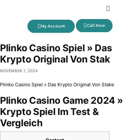
Call Now
My Account
Plinko Casino Spiel » Das
Krypto Original Von Stak
NOVEMBER 7, 2024
Plinko Casino Spiel » Das Krypto Original Von Stake
Plinko Casino Game 2024 »
Krypto Spiel Im Test &
Vergleich