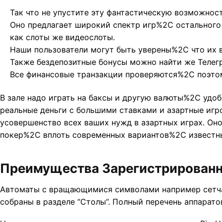
Так что не упустите эту фантастическую возможност
Оно предлагает широкий спектр игр%2C остального
как слоты же видеослоты.
Наши пользователи могут быть уверены%2C что их 
Также бездепозитные бонусы можно найти же Телег
Все финансовые транзакции проверяются%2C поэтом
В зале надо играть на баксы и другую валюты%2C удо
реальные деньги с большими ставками и азартные игр
усовершенство всех ваших нужд в азартных играх. Он
покер%2C вплоть современных вариантов%2C известны
Преимущества Зарегистрированн
Автоматы с вращающимися символами например сетчат
собраны в разделе “Столы”. Полный перечень аппарат