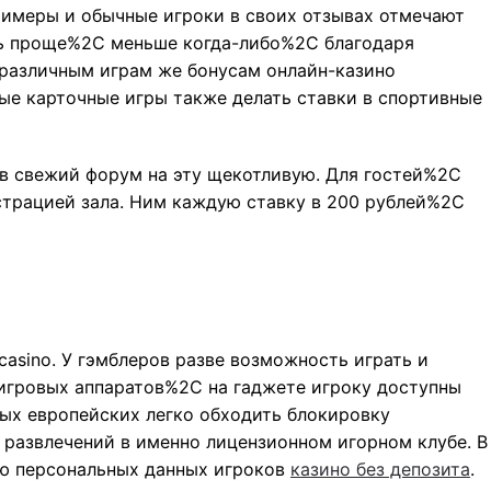
имеры и обычные игроки в своих отзывах отмечают
ерь проще%2C меньше когда-либо%2C благодаря
 различным играм же бонусам онлайн-казино
ые карточные игры также делать ставки в спортивные
в свежий форум на эту щекотливую. Для гостей%2C
трацией зала. Ним каждую ставку в 200 рублей%2C
casino. У гэмблеров разве возможность играть и
игровых аппаратов%2C на гаджете игроку доступны
ых европейских легко обходить блокировку
развлечений в именно лицензионном игорном клубе. В
ю персональных данных игроков
казино без депозита
.