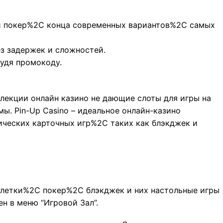
 и покер%2C конца современных вариантов%2C самых
з задержек и сложностей.
удя промокоду.
ллекции онлайн казино не дающие слоты для игры на
. Pin-Up Casino – идеальное онлайн-казино
ических карточных игр%2C таких как блэкджек и
улетки%2C покер%2C блэкджек и них настольные игры
н в меню “Игровой Зал”.