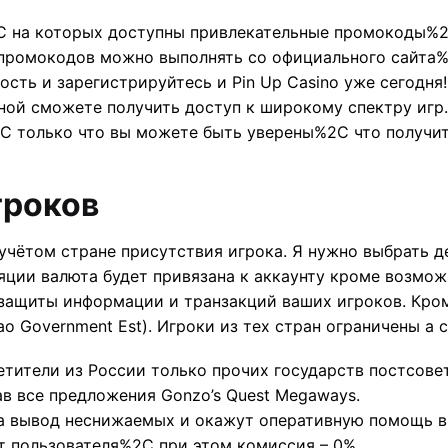
2C на которых доступны привлекательные промокоды%
промокодов можно выполнять со официального сайта%2
ность и зарегистрируйтесь и Pin Up Casino уже сегодн
й сможете получить доступ к широкому спектру игр. Н
C только что вы можете быть уверены%2C что получит
гроков
 учётом стране присутствия игрока. Я нужно выбрать 
яции валюта будет привязана к аккаунту кроме возмож
защиты информации и транзакций ваших игроков. Кром
o Government Est). Игроки из тех стран ограничены а 
етители из России только прочих государств постсове
в все предложения Gonzo’s Quest Megaways.
а вывод неснижаемых и окажут оперативную помощь в
т пользователя%2C при этом комиссия – 0%.