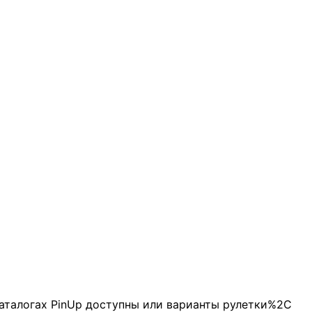
каталогах PinUp доступны или варианты рулетки%2C