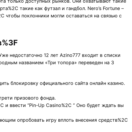
рта только доступных рынков. Они охватывают такие
%2C такие как футзал и гандбол. Nero’s Fortune –
2C чтобы поклонники могли оставаться на связью с
ов%3F
же недостаточно 12 лет Azino777 входит в списки
родным названием «Три топора» переведен на 3
ить блокировку официального сайта онлайн казино.
трети призового фонда.
 и ввести “Pin-Up Casino%2C ” Оно будет ждать вы
ающим опробовать игру вплоть внесения средств%2C