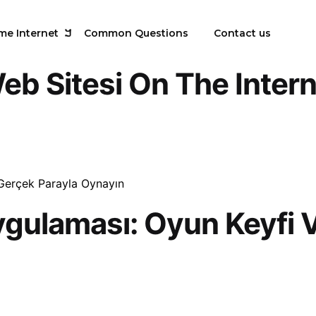
me Internet
Common Questions
Contact us
eb Sitesi On The Inter
Gerçek Parayla Oynayın
ygulaması: Oyun Keyfi 