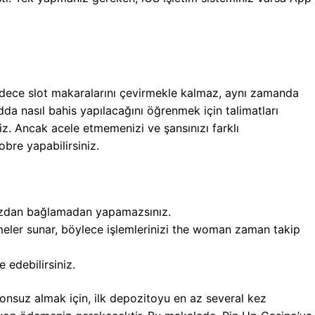
sadece slot makaralarını çevirmekle kalmaz, aynı zamanda
dda nasıl bahis yapılacağını öğrenmek için talimatları
iz. Ancak acele etmemenizi ve şansınızı farklı
bre yapabilirsiniz.
k cüzdan bağlamadan yapamazsınız.
emeler sunar, böylece işlemlerinizi the woman zaman takip
 edebilirsiniz.
yonsuz almak için, ilk depozitoyu en az several kez