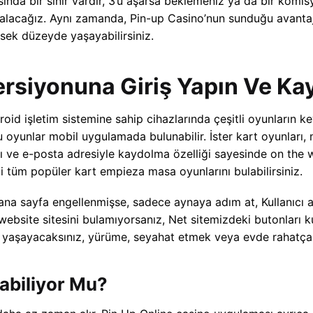
sında bir sınır vardır, 3’ü aşarsa beklemeniz ya da bir kom
e alacağız. Aynı zamanda, Pin-up Casino’nun sunduğu avantaj
sek düzeyde yaşayabilirsiniz.
ersiyonuna Giriş Yapın Ve Ka
id işletim sistemine sahip cihazlarında çeşitli oyunların k
yunlar mobil uygulamada bulunabilir. İster kart oyunları, ma
ları ve e-posta adresiyle kaydolma özelliği sayesinde on th
bi tüm popüler kart empieza masa oyunlarını bulabilirsiniz.
ana sayfa engellenmişse, sadece aynaya adım at, Kullanıcı ad
ebsite sitesini bulamıyorsanız, Net sitemizdeki butonları ku
 yaşayacaksınız, yürüme, seyahat etmek veya evde rahatça
labiliyor Mu?