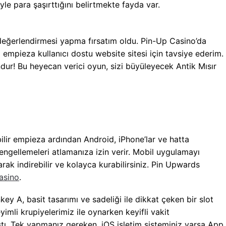
e para şaşırttığını belirtmekte fayda var.
değerlendirmesi yapma fırsatım oldu. Pin-Up Casino’da
pieza kullanıcı dostu website sitesi için tavsiye ederim.
dur! Bu heyecan verici oyun, sizi büyüleyecek Antik Mısır
ilir empieza ardından Android, iPhone’lar ve hatta
 engellemeleri atlamanıza izin verir. Mobil uygulamayı
ak indirebilir ve kolayca kurabilirsiniz. Pin Upwards
asino
.
y A, basit tasarımı ve sadeliği ile dikkat çeken bir slot
mli krupiyelerimiz ile oynarken keyifli vakit
tı. Tek yapmanız gereken, iOS işletim sisteminiz varsa App