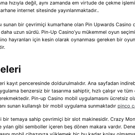
ma hızıyla değil, aynı zamanda em virtude de çekme işlemiyl
marhane internet sitesinde yayınlanmaktadır..
sı sunan bir çevrimiçi kumarhane olan Pin Upwards Casino 
daha uzun sürdü. Pin-Up Casino’yu mükemmel oyun seçimi em
ino hayranları için kesin olarak oynanması gereken bir oyun
ir.
eleri
ri kayıt penceresinde doldurulmalıdır. Ana sayfadan indireb
gulama benzersiz bir tasarıma sahiptir, hızlı çalışır ve tüm
erekmektedir. Pin-up Casino mobil uygulamasını ücretsiz olar
anı sunan kullanışlı bir mobil uygulama sunmaktadır
pinco c
bir temaya sahip çevrimiçi bir slot makinesidir. Crazy Monke
 yılan gibi semboller içeren beş dönen makara vardır. Deneyi
asını mobil cihazınıza yüklemek hiç bu kadar kolay olmamış