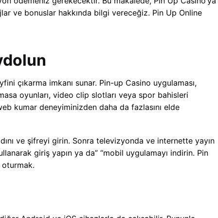
isyon ödemeniz gerekecektir. Bu makalede, Pin Up Casino’ya
lar ve bonuslar hakkında bilgi vereceğiz. Pin Up Online
ydolun
eyfini çıkarma imkanı sunar. Pin-up Casino uygulaması,
sa oyunları, video clip slotları veya spor bahisleri
e web kumar deneyiminizden daha da fazlasını elde
ını ve şifreyi girin. Sonra televizyonda ve internette yayın
llanarak giriş yapın ya da” “mobil uygulamayı indirin. Pin
 oturmak.