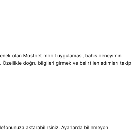
seçenek olan Mostbet mobil uygulaması, bahis deneyimini
Özellikle doğru bilgileri girmek ve belirtilen adımları takip
lefonunuza aktarabilirsiniz. Ayarlarda bilinmeyen