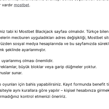
r vardır
mostbet
.
iz tabi ki Mostbet Blackjack sayfası olmalıdır. Türkçe bilen
elerin mecburen uyguladıkları adres değişikliği, Mostbet si
O yüzden sosyal medya hesaplarında ve bu sayfamızda sürekli
ink şeklinde ayarlanmıştır.
in uyarlanmış olması önemlidir.
 reklamlar, büyük bloklar veya garip düğmeler yoktur.
nuslar sunar.
oyunları için bahis yapabilirsiniz. Kayıt formunda benefit
iteyle aynı kurallara göre yapılır – kişisel hesabınıza girm
ırmadığınız kontrol etmenizi öneririz.