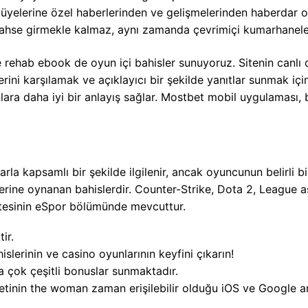
üyelerine özel haberlerinden ve gelişmelerinden haberdar ola
hse girmekle kalmaz, aynı zamanda çevrimiçi kumarhaneler
rehab ebook de oyun içi bahisler sunuyoruz. Sitenin canlı de
tilerini karşılamak ve açıklayıcı bir şekilde yanıtlar sunmak 
lara daha iyi bir anlayış sağlar. Mostbet mobil uygulaması, 
rla kapsamlı bir şekilde ilgilenir, ancak oyuncunun belirli b
zerine oynanan bahislerdir. Counter-Strike, Dota 2, League 
itesinin eSpor bölümünde mevcuttur.
ir.
erinin ve casino oyunlarının keyfini çıkarın!
na çok çeşitli bonuslar sunmaktadır.
ketinin the woman zaman erişilebilir olduğu iOS ve Google a