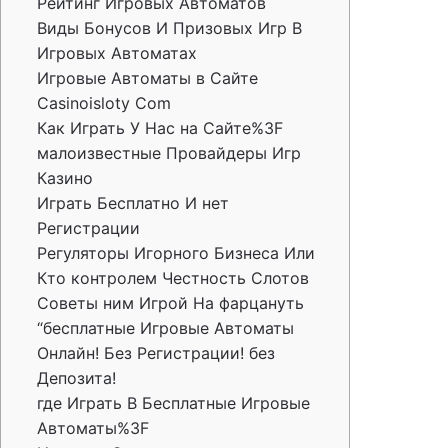
Рейтинг Игровых Автоматов
Виды Бонусов И Призовых Игр В
Игровых Автоматах
Игровые Автоматы в Сайте
Casinoisloty Com
Как Играть У Нас на Сайте%3F
малоизвестные Провайдеры Игр
Казино
Играть Бесплатно И нет
Регистрации
Регуляторы Игорного Бизнеса Или
Кто контролем Честность Слотов
Советы ним Игрой На фарцануть
“бесплатные Игровые Автоматы
Онлайн! Без Регистрации! без
Депозита!
где Играть В Бесплатные Игровые
Автоматы%3F