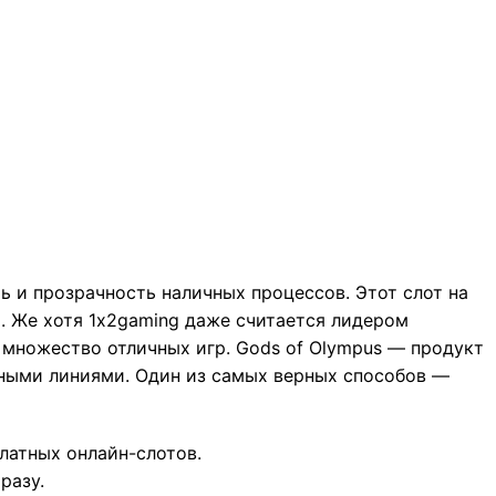
 и прозрачность наличных процессов. Этот слот на
 Же хотя 1x2gaming даже считается лидером
 множество отличных игр. Gods of Olympus — продукт
шными линиями. Один из самых верных способов —
латных онлайн-слотов.
разу.