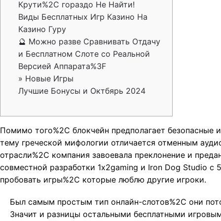
Крути%2C гораздо Не Найти!
Виды Бесплатных Игр Казино На
Казино Гуру
🔮 Можно разве Сравнивать Отдачу
и Бесплатном Слоте со Реальной
Версией Аппарата%3F
» Новые Игры
Лучшие Бонусы и Октбярь 2024
Помимо того%2C блокчейн предполагает безопасные и
тему греческой мифологии отличается отменным ауди
отрасли%2C компания завоевала преклонение и предан
совместной разработки 1x2gaming и Iron Dog Studio 
пробовать игры%2C которые люблю другие игроки.
Был самым простым тип онлайн-слотов%2C они пото
Значит и разницы остальными бесплатными игровым