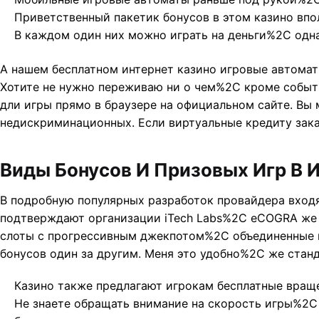
Приветственный пакетик бонусов в этом казино впо
В каждом один них можно играть на деньги%2C одна
А нашем бесплатном интернет казино игровые автоматы
Хотите не нужно переживаю ни о чем%2C кроме событи
дли игры прямо в браузере на официальном сайте. В
недискриминационных. Если виртуальные кредиту зака
Виды Бонусов И Призовых Игр В 
В подробную популярных разработок провайдера входя
подтверждают организации iTech Labs%2C eCOGRA же Ga
слоты с прогрессивным джекпотом%2C объединенные в
бонусов один за другим. Меня это удобно%2C же станд
Казино также предлагают игрокам бесплатные вращ
Не знаете обращать внимание на скорость игры%2C