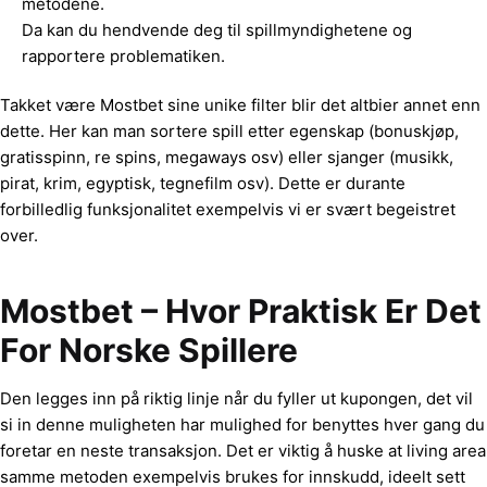
metodene.
Da kan du hendvende deg til spillmyndighetene og
rapportere problematiken.
Takket være Mostbet sine unike filter blir det altbier annet enn
dette. Her kan man sortere spill etter egenskap (bonuskjøp,
gratisspinn, re spins, megaways osv) eller sjanger (musikk,
pirat, krim, egyptisk, tegnefilm osv). Dette er durante
forbilledlig funksjonalitet exempelvis vi er svært begeistret
over.
Mostbet – Hvor Praktisk Er Det
For Norske Spillere
Den legges inn på riktig linje når du fyller ut kupongen, det vil
si in denne muligheten har mulighed for benyttes hver gang du
foretar en neste transaksjon. Det er viktig å huske at living area
samme metoden exempelvis brukes for innskudd, ideelt sett