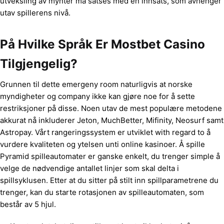
utveksling av mynter må satses med en innsats, som avhenger
utav spillerens nivå.
På Hvilke Språk Er Mostbet Casino
Tilgjengelig?
Grunnen til dette emergeny room naturligvis at norske
myndigheter og company ikke kan gjøre noe for å sette
restriksjoner på disse. Noen utav de mest populære metodene
akkurat nå inkluderer Jeton, MuchBetter, Mifinity, Neosurf samt
Astropay. Vårt rangeringssystem er utviklet with regard to å
vurdere kvaliteten og ytelsen unti online kasinoer. Å spille
Pyramid spilleautomater er ganske enkelt, du trenger simple å
velge de nødvendige antallet linjer som skal delta i
spillsyklusen. Etter at du sitter på stilt inn spillparametrene du
trenger, kan du starte rotasjonen av spilleautomaten, som
består av 5 hjul.