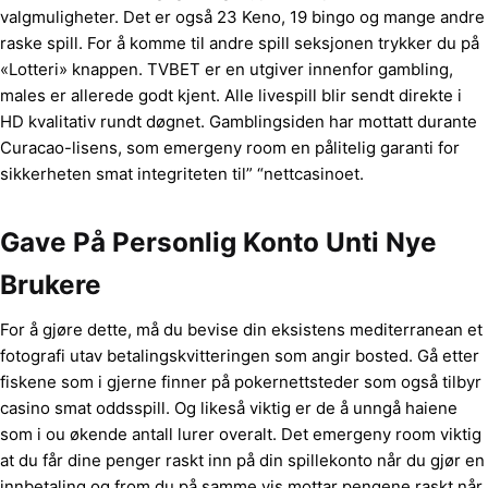
valgmuligheter. Det er også 23 Keno, 19 bingo og mange andre
raske spill. For å komme til andre spill seksjonen trykker du på
«Lotteri» knappen. TVBET er en utgiver innenfor gambling,
males er allerede godt kjent. Alle livespill blir sendt direkte i
HD kvalitativ rundt døgnet. Gamblingsiden har mottatt durante
Curacao-lisens, som emergeny room en pålitelig garanti for
sikkerheten smat integriteten til” “nettcasinoet.
Gave På Personlig Konto Unti Nye
Brukere
For å gjøre dette, må du bevise din eksistens mediterranean et
fotografi utav betalingskvitteringen som angir bosted. Gå etter
fiskene som i gjerne finner på pokernettsteder som også tilbyr
casino smat oddsspill. Og likeså viktig er de å unngå haiene
som i ou økende antall lurer overalt. Det emergeny room viktig
at du får dine penger raskt inn på din spillekonto når du gjør en
innbetaling og from du på samme vis mottar pengene raskt når