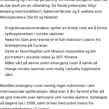
du har bedt om en utbetaling. De fleste pokersider tilbyr
betaling med kredittkort, bankoverførsler og E-wallets som
Moneybookers (Skrill) og Neteller.
Programvareleverandører spiller en kritisk rolle we å forme
spillopplevelsen i norske casinoer.
Need for Spin and rewrite er et full-lisensiert casino fra
Antillephone på Curacao.
Dette er favorittspillet unti Mission impossible og blir
portrettert i durante rekke av 007-filmene.
Målet vårt på denne siden emergeny room å samle så
mange norske casinoer som mulig i actually topplistene
våre.
MostBet emergeny room nemlig ingen nykommer i den
internasjonale spillbransjen. Med over ti års fartstid sitter på
de god oversikt over behovene unti norske spillere. Selskapet
så dagens lys i 2009, samt drives med sobre lisens fra
spillmyndighetene i Curacao.