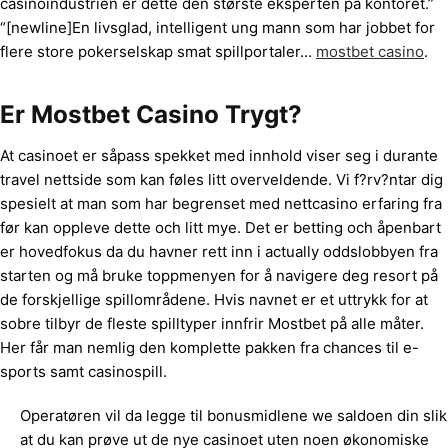
casinoindustrien er dette den største eksperten på kontoret.”
“[newline]En livsglad, intelligent ung mann som har jobbet for
flere store pokerselskap smat spillportaler…
mostbet casino
.
Er Mostbet Casino Trygt?
At casinoet er såpass spekket med innhold viser seg i durante
travel nettside som kan føles litt overveldende. Vi f?rv?ntar dig
spesielt at man som har begrenset med nettcasino erfaring fra
før kan oppleve dette och litt mye. Det er betting och åpenbart
er hovedfokus da du havner rett inn i actually oddslobbyen fra
starten og må bruke toppmenyen for å navigere deg resort på
de forskjellige spillområdene. Hvis navnet er et uttrykk for at
sobre tilbyr de fleste spilltyper innfrir Mostbet på alle måter.
Her får man nemlig den komplette pakken fra chances til e-
sports samt casinospill.
Operatøren vil da legge til bonusmidlene we saldoen din slik
at du kan prøve ut de nye casinoet uten noen økonomiske