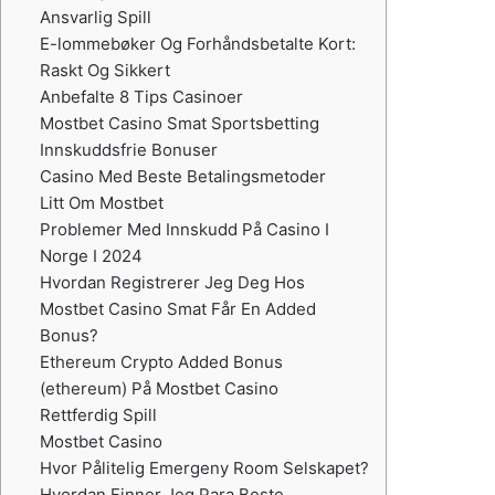
Ansvarlig Spill
E-lommebøker Og Forhåndsbetalte Kort:
Raskt Og Sikkert
Anbefalte 8 Tips Casinoer
Mostbet Casino Smat Sportsbetting
Innskuddsfrie Bonuser
Casino Med Beste Betalingsmetoder
Litt Om Mostbet
Problemer Med Innskudd På Casino I
Norge I 2024
Hvordan Registrerer Jeg Deg Hos
Mostbet Casino Smat Får En Added
Bonus?
Ethereum Crypto Added Bonus
(ethereum) På Mostbet Casino
Rettferdig Spill
Mostbet Casino
Hvor Pålitelig Emergeny Room Selskapet?
Hvordan Finner Jeg Para Beste