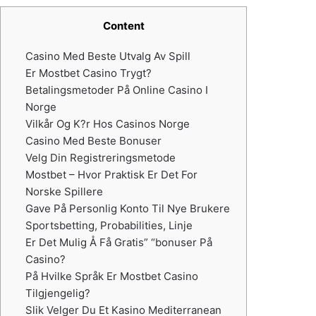
Content
Casino Med Beste Utvalg Av Spill
Er Mostbet Casino Trygt?
Betalingsmetoder På Online Casino I
Norge
Vilkår Og K?r Hos Casinos Norge
Casino Med Beste Bonuser
Velg Din Registreringsmetode
Mostbet – Hvor Praktisk Er Det For
Norske Spillere
Gave På Personlig Konto Til Nye Brukere
Sportsbetting, Probabilities, Linje
Er Det Mulig Å Få Gratis” “bonuser På
Casino?
På Hvilke Språk Er Mostbet Casino
Tilgjengelig?
Slik Velger Du Et Kasino Mediterranean