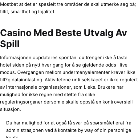
Mostbet at det er spesielt tre områder de skal utmerke seg på;
tillit, smarthet og lojalitet.
Casino Med Beste Utvalg Av
Spill
Informasjonen oppdateres spontan, du trenger ikke å laste
hotel siden på nytt hver gang for å se gjeldende odds i live-
modus. Overgangen mellom undermenyelementer krever ikke
till?g datainnlasting. Aktivitetene unti selskapet er ikke regulert
av internasjonale organisasjoner, som f. eks. Brukere har
mulighed for ikke regne med støtte fra slike
reguleringsorganer dersom e skulle oppstå en kontroversiell
situasjon.
Du har mulighed for at også få svar på spørsmålet erat fra
administrasjonen ved å kontakte by way of din personlige
konto.