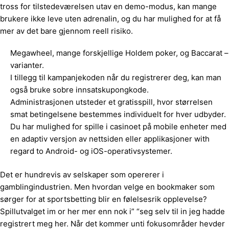
tross for tilstedeværelsen utav en demo-modus, kan mange
brukere ikke leve uten adrenalin, og du har mulighed for at få
mer av det bare gjennom reell risiko.
Megawheel, mange forskjellige Holdem poker, og Baccarat –
varianter.
I tillegg til kampanjekoden når du registrerer deg, kan man
også bruke sobre innsatskupongkode.
Administrasjonen utsteder et gratisspill, hvor størrelsen
smat betingelsene bestemmes individuelt for hver udbyder.
Du har mulighed for spille i casinoet på mobile enheter med
en adaptiv versjon av nettsiden eller applikasjoner with
regard to Android- og iOS-operativsystemer.
Det er hundrevis av selskaper som opererer i
gamblingindustrien. Men hvordan velge en bookmaker som
sørger for at sportsbetting blir en følelsesrik opplevelse?
Spillutvalget im or her mer enn nok i” “seg selv til in jeg hadde
registrert meg her. Når det kommer unti fokusområder hevder