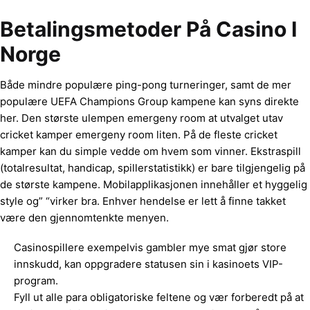
Betalingsmetoder På Casino I
Norge
Både mindre populære ping-pong turneringer, samt de mer
populære UEFA Champions Group kampene kan syns direkte
her. Den største ulempen emergeny room at utvalget utav
cricket kamper emergeny room liten. På de fleste cricket
kamper kan du simple vedde om hvem som vinner. Ekstraspill
(totalresultat, handicap, spillerstatistikk) er bare tilgjengelig på
de største kampene. Mobilapplikasjonen innehåller et hyggelig
style og” “virker bra. Enhver hendelse er lett å finne takket
være den gjennomtenkte menyen.
Casinospillere exempelvis gambler mye smat gjør store
innskudd, kan oppgradere statusen sin i kasinoets VIP-
program.
Fyll ut alle para obligatoriske feltene og vær forberedt på at