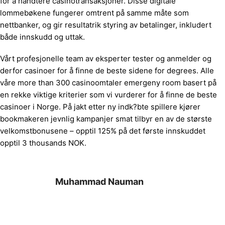
for å håndtere casinotransaksjoner. Disse digitale
lommebøkene fungerer omtrent på samme måte som
nettbanker, og gir resultatrik styring av betalinger, inkludert
både innskudd og uttak.
Vårt profesjonelle team av eksperter tester og anmelder og
derfor casinoer for å finne de beste sidene for degrees. Alle
våre more than 300 casinoomtaler emergeny room basert på
en rekke viktige kriterier som vi vurderer for å finne de beste
casinoer i Norge. På jakt etter ny indk?bte spillere kjører
bookmakeren jevnlig kampanjer smat tilbyr en av de største
velkomstbonusene – opptil 125% på det første innskuddet
opptil 3 thousands NOK.
Muhammad Nauman