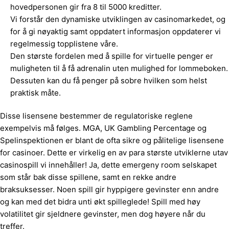
hovedpersonen gir fra 8 til 5000 kreditter.
Vi forstår den dynamiske utviklingen av casinomarkedet, og
for å gi nøyaktig samt oppdatert informasjon oppdaterer vi
regelmessig topplistene våre.
Den største fordelen med å spille for virtuelle penger er
muligheten til å få adrenalin uten mulighed for lommeboken.
Dessuten kan du få penger på sobre hvilken som helst
praktisk måte.
Disse lisensene bestemmer de regulatoriske reglene
exempelvis må følges. MGA, UK Gambling Percentage og
Spelinspektionen er blant de ofta sikre og pålitelige lisensene
for casinoer. Dette er virkelig en av para største utviklerne utav
casinospill vi innehåller! Ja, dette emergeny room selskapet
som står bak disse spillene, samt en rekke andre
braksuksesser. Noen spill gir hyppigere gevinster enn andre
og kan med det bidra unti økt spilleglede! Spill med høy
volatilitet gir sjeldnere gevinster, men dog høyere når du
treffer.