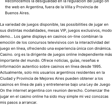
Reconocemos la desigualdad en la regulación del juego on
the web en Argentina, fuera de la Villa y Provincia de
Buenos Aires.
La variedad de juegos disponible, las possibilities de jugar en
sus distintas modalidades, mesas VIP, juegos exclusivos, modo
demo… Los game displays en casinos on-line combinan la
emoción de los concursos televisivos con la interactividad del
juego en línea, ofreciendo una experiencia única con dinámica.
Casino. org es la dirigente de juegos online independiente más
importante del mundo. Ofrece noticias, guías, reseñas e
información autentico sobre casinos en línea desde 1995.
Actualmente, solo mis usuarios argentinos residentes en la
Ciudad y Provincia de Mejores Aires pueden obtener a los
casinos en línea de país y entretenerse bajo una Ley de Juego
On the internet argentina con reunion derecho. Comenzar the
jugar en el casino online ha sido muy simple mi vez conozcas
mis pasos a arrancar.