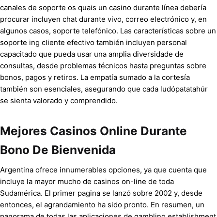
canales de soporte os quais un casino durante línea debería
procurar incluyen chat durante vivo, correo electrónico y, en
algunos casos, soporte telefónico. Las características sobre un
soporte ing cliente efectivo también incluyen personal
capacitado que pueda usar una amplia diversidade de
consultas, desde problemas técnicos hasta preguntas sobre
bonos, pagos y retiros. La empatía sumado a la cortesía
también son esenciales, asegurando que cada ludópatatahúr
se sienta valorado y comprendido.
Mejores Casinos Online Durante
Bono De Bienvenida
Argentina ofrece innumerables opciones, ya que cuenta que
incluye la mayor mucho de casinos on-line de toda
Sudamérica. El primer pagina se lanzó sobre 2002 y, desde
entonces, el agrandamiento ha sido pronto. En resumen, un
panorama de todas las aplicaciones de gambling establishment