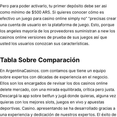
Pero para poder activarlo, tu primer depósito debe ser asi
como mínimo de $500 ARS. Si quieres conocer cómo es
efectivo un juego para casino online simply no” “precisas crear
una cuenta de usuario en la plataforma de juego. Esto, porque
los angeles mayoría de los proveedores suministran a new los
casinos online versiones de prueba de sus juegos así que
usted los usuarios conozcan sus características.
Tabla Sobre Comparación
En ArgentinaCasinos. com contamos que tiene un equipo
sobre expertos con décadas de experiencia en el negocio.
Ellos son los encargados de revisar los dos casinos online
delete mercado, con una mirada equilibrada, crítica pero justa.
Descargá la app sobre betfun y jugá donde quieras, alguna vez
quieras con los mejores slots, juegos en vivo y apuestas
deportivas. Casino. apresentando se ha desarrollado gracias a
una experiencia y dedicación de nuestros expertos. El éxito de