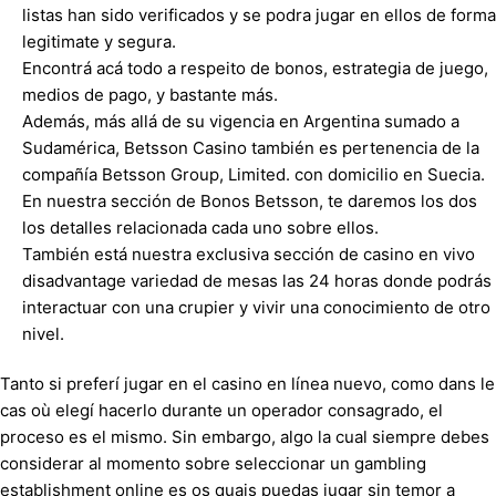
listas han sido verificados y se podra jugar en ellos de forma
legitimate y segura.
Encontrá acá todo a respeito de bonos, estrategia de juego,
medios de pago, y bastante más.
Además, más allá de su vigencia en Argentina sumado a
Sudamérica, Betsson Casino también es pertenencia de la
compañía Betsson Group, Limited. con domicilio en Suecia.
En nuestra sección de Bonos Betsson, te daremos los dos
los detalles relacionada cada uno sobre ellos.
También está nuestra exclusiva sección de casino en vivo
disadvantage variedad de mesas las 24 horas donde podrás
interactuar con una crupier y vivir una conocimiento de otro
nivel.
Tanto si preferí jugar en el casino en línea nuevo, como dans le
cas où elegí hacerlo durante un operador consagrado, el
proceso es el mismo. Sin embargo, algo la cual siempre debes
considerar al momento sobre seleccionar un gambling
establishment online es os quais puedas jugar sin temor a