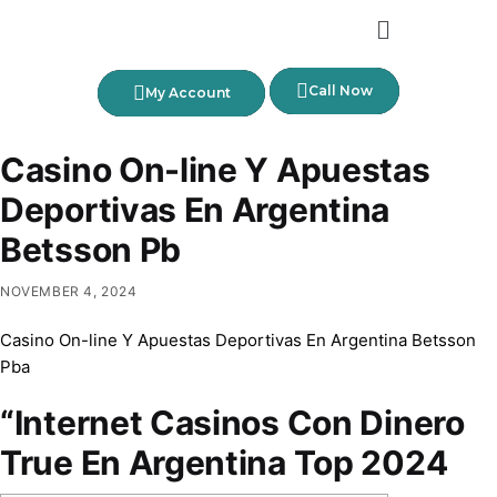
Call Now
My Account
Casino On-line Y Apuestas
Deportivas En Argentina
Betsson Pb
NOVEMBER 4, 2024
Casino On-line Y Apuestas Deportivas En Argentina Betsson
Pba
“Internet Casinos Con Dinero
True En Argentina Top 2024 ️