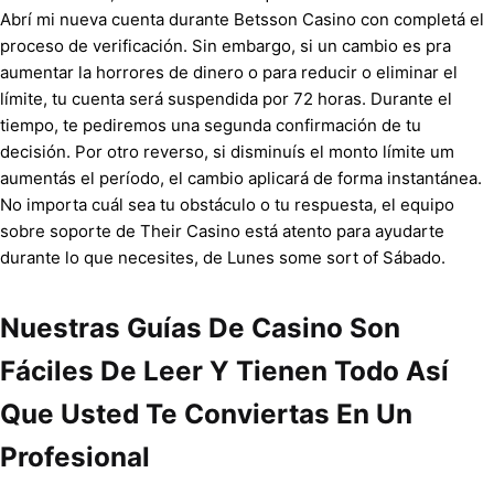
Abrí mi nueva cuenta durante Betsson Casino con completá el
proceso de verificación. Sin embargo, si un cambio es pra
aumentar la horrores de dinero o para reducir o eliminar el
límite, tu cuenta será suspendida por 72 horas. Durante el
tiempo, te pediremos una segunda confirmación de tu
decisión. Por otro reverso, si disminuís el monto límite um
aumentás el período, el cambio aplicará de forma instantánea.
No importa cuál sea tu obstáculo o tu respuesta, el equipo
sobre soporte de Their Casino está atento para ayudarte
durante lo que necesites, de Lunes some sort of Sábado.
Nuestras Guías De Casino Son
Fáciles De Leer Y Tienen Todo Así
Que Usted Te Conviertas En Un
Profesional