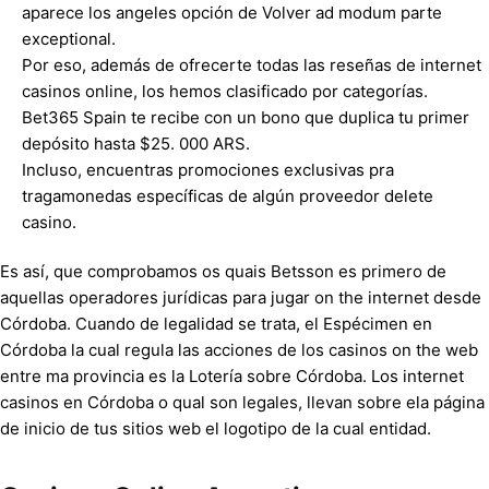
aparece los angeles opción de Volver ad modum parte
exceptional.
Por eso, además de ofrecerte todas las reseñas de internet
casinos online, los hemos clasificado por categorías.
Bet365 Spain te recibe con un bono que duplica tu primer
depósito hasta $25. 000 ARS.
Incluso, encuentras promociones exclusivas pra
tragamonedas específicas de algún proveedor delete
casino.
Es así, que comprobamos os quais Betsson es primero de
aquellas operadores jurídicas para jugar on the internet desde
Córdoba. Cuando de legalidad se trata, el Espécimen en
Córdoba la cual regula las acciones de los casinos on the web
entre ma provincia es la Lotería sobre Córdoba. Los internet
casinos en Córdoba o qual son legales, llevan sobre ela página
de inicio de tus sitios web el logotipo de la cual entidad.