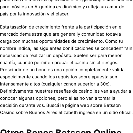
para móviles en Argentina es dinámico y refleja un amor del
país por la innovación y el placer.
Esta tasación de crecimiento frente a la participación en el
mercado demuestra que are generally comunidad todavía
carga con muchas oportunidades de crecimiento. Como tu
nombre indica, las siguientes bonificaciones se conceden” “sin
necesidad de realizar un depósito. Suelen ser para menor
cuantía, cuando permiten probar el casino sin al riesgos.
Prescindir de un bono es una opción completamente válida,
especialmente cuando los requisitos sobre apuesta son
intensamente altos (cualquier canon superior a 30x).
Definitivamente nuestras reseñas de casino les van a ayudar a
conocer algunas opciones, pero ellas no van a tomar la
decisión durante vos. Buscá la página web sobre Betsson
Casino sobre Buenos Aires elizabeth ingresa en un sitio oficial.
Otros Bonos Betsson Online