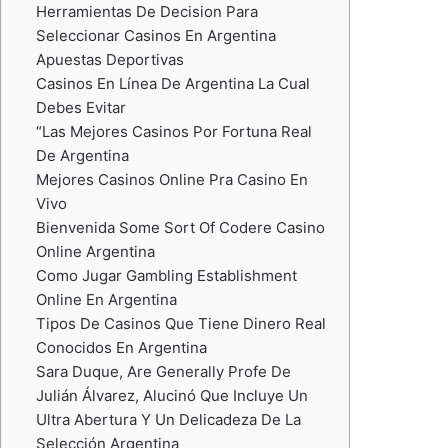
Herramientas De Decision Para
Seleccionar Casinos En Argentina
Apuestas Deportivas
Casinos En Línea De Argentina La Cual
Debes Evitar
“Las Mejores Casinos Por Fortuna Real
De Argentina
Mejores Casinos Online Pra Casino En
Vivo
Bienvenida Some Sort Of Codere Casino
Online Argentina
Como Jugar Gambling Establishment
Online En Argentina
Tipos De Casinos Que Tiene Dinero Real
Conocidos En Argentina
Sara Duque, Are Generally Profe De
Julián Álvarez, Alucinó Que Incluye Un
Ultra Abertura Y Un Delicadeza De La
Selección Argentina