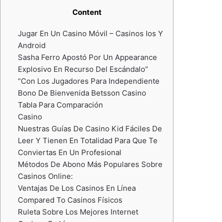
Content
Jugar En Un Casino Móvil – Casinos Ios Y
Android
Sasha Ferro Apostó Por Un Appearance
Explosivo En Recurso Del Escándalo”
“Con Los Jugadores Para Independiente
Bono De Bienvenida Betsson Casino
Tabla Para Comparación
Casino
Nuestras Guías De Casino Kid Fáciles De
Leer Y Tienen En Totalidad Para Que Te
Conviertas En Un Profesional
Métodos De Abono Más Populares Sobre
Casinos Online:
Ventajas De Los Casinos En Línea
Compared To Casinos Físicos
Ruleta Sobre Los Mejores Internet