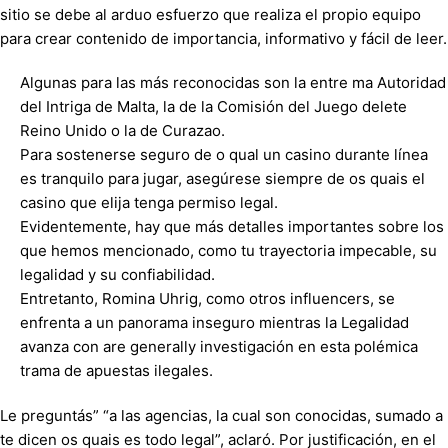
sitio se debe al arduo esfuerzo que realiza el propio equipo
para crear contenido de importancia, informativo y fácil de leer.
Algunas para las más reconocidas son la entre ma Autoridad
del Intriga de Malta, la de la Comisión del Juego delete
Reino Unido o la de Curazao.
Para sostenerse seguro de o qual un casino durante línea
es tranquilo para jugar, asegúrese siempre de os quais el
casino que elija tenga permiso legal.
Evidentemente, hay que más detalles importantes sobre los
que hemos mencionado, como tu trayectoria impecable, su
legalidad y su confiabilidad.
Entretanto, Romina Uhrig, como otros influencers, se
enfrenta a un panorama inseguro mientras la Legalidad
avanza con are generally investigación en esta polémica
trama de apuestas ilegales.
Le preguntás” “a las agencias, la cual son conocidas, sumado a
te dicen os quais es todo legal”, aclaró. Por justificación, en el