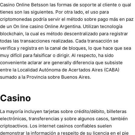
Casino Online Betsson las formas de soporte al cliente o qual
tienes son las siguientes. Por otra lado, el uso para
criptomonedas podría servir el método sobre pago más en paz
de un On line casino Online Argentina. Utilizan tecnología
blockchain, la cual es método descentralizado para registrar
todas las transacciones realizadas. Cada transacción se
verifica y registra en la canal de bloques, lo que hace que sea
muy difícil para falsificar o dirigir. Al respecto, ha sido
conveniente aclarar are generally diferencia que subsiste
entre la Localidad Autónoma de Acertados Aires (CABA)
sumado a la Provincia sobre Buenos Aires.
Casino
La mayoría incluyen tarjetas sobre crédito/débito, billeteras
electrónicas, transferencias y sobre algunos casos, también
criptoactivos. Los internet casinos confiables suelen
demonstrar la información a respeito de su licencia en el pie