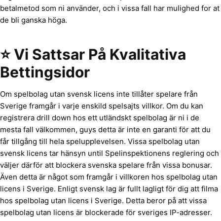
betalmetod som ni använder, och i vissa fall har mulighed for at
de bli ganska höga.
⭐ Vi Sattsar På Kvalitativa
Bettingsidor
Om spelbolag utan svensk licens inte tillåter spelare från
Sverige framgår i varje enskild spelsajts villkor. Om du kan
registrera drill down hos ett utländskt spelbolag är ni i de
mesta fall välkommen, guys detta är inte en garanti för att du
får tillgång till hela spelupplevelsen. Vissa spelbolag utan
svensk licens tar hänsyn until Spelinspektionens reglering och
väljer därför att blockera svenska spelare från vissa bonusar.
Även detta är något som framgår i villkoren hos spelbolag utan
licens i Sverige. Enligt svensk lag är fullt lagligt för dig att filma
hos spelbolag utan licens i Sverige. Detta beror på att vissa
spelbolag utan licens är blockerade för sveriges IP-adresser.