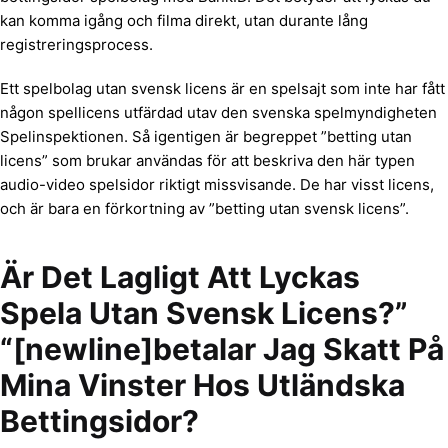
kan komma igång och filma direkt, utan durante lång
registreringsprocess.
Ett spelbolag utan svensk licens är en spelsajt som inte har fått
någon spellicens utfärdad utav den svenska spelmyndigheten
Spelinspektionen. Så igentigen är begreppet ”betting utan
licens” som brukar användas för att beskriva den här typen
audio-video spelsidor riktigt missvisande. De har visst licens,
och är bara en förkortning av ”betting utan svensk licens”.
Är Det Lagligt Att Lyckas
Spela Utan Svensk Licens?”
“[newline]betalar Jag Skatt På
Mina Vinster Hos Utländska
Bettingsidor?