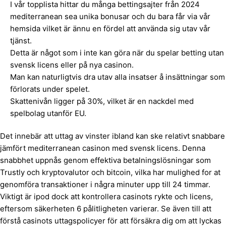
I vår topplista hittar du många bettingsajter från 2024
mediterranean sea unika bonusar och du bara får via vår
hemsida vilket är ännu en fördel att använda sig utav vår
tjänst.
Detta är något som i inte kan göra när du spelar betting utan
svensk licens eller på nya casinon.
Man kan naturligtvis dra utav alla insatser å insättningar som
förlorats under spelet.
Skattenivån ligger på 30%, vilket är en nackdel med
spelbolag utanför EU.
Det innebär att uttag av vinster ibland kan ske relativt snabbare
jämfört mediterranean casinon med svensk licens. Denna
snabbhet uppnås genom effektiva betalningslösningar som
Trustly och kryptovalutor och bitcoin, vilka har mulighed for at
genomföra transaktioner i några minuter upp till 24 timmar.
Viktigt är ipod dock att kontrollera casinots rykte och licens,
eftersom säkerheten 6 pålitligheten varierar. Se även till att
förstå casinots uttagspolicyer för att försäkra dig om att lyckas