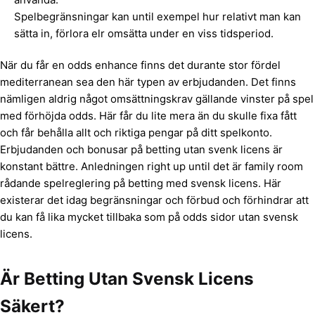
Spelbegränsningar kan until exempel hur relativt man kan
sätta in, förlora elr omsätta under en viss tidsperiod.
När du får en odds enhance finns det durante stor fördel
mediterranean sea den här typen av erbjudanden. Det finns
nämligen aldrig något omsättningskrav gällande vinster på spel
med förhöjda odds. Här får du lite mera än du skulle fixa fått
och får behålla allt och riktiga pengar på ditt spelkonto.
Erbjudanden och bonusar på betting utan svenk licens är
konstant bättre. Anledningen right up until det är family room
rådande spelreglering på betting med svensk licens. Här
existerar det idag begränsningar och förbud och förhindrar att
du kan få lika mycket tillbaka som på odds sidor utan svensk
licens.
Är Betting Utan Svensk Licens
Säkert?