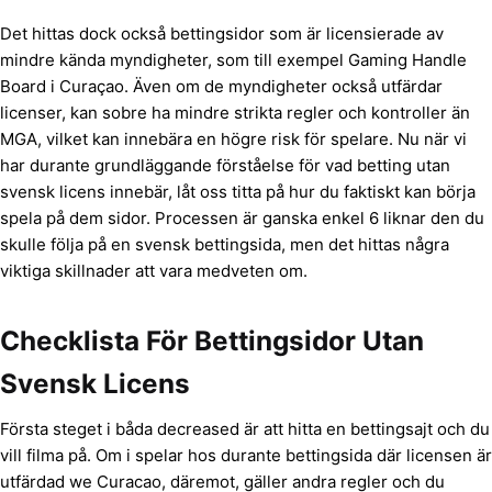
Det hittas dock också bettingsidor som är licensierade av
mindre kända myndigheter, som till exempel Gaming Handle
Board i Curaçao. Även om de myndigheter också utfärdar
licenser, kan sobre ha mindre strikta regler och kontroller än
MGA, vilket kan innebära en högre risk för spelare. Nu när vi
har durante grundläggande förståelse för vad betting utan
svensk licens innebär, låt oss titta på hur du faktiskt kan börja
spela på dem sidor. Processen är ganska enkel 6 liknar den du
skulle följa på en svensk bettingsida, men det hittas några
viktiga skillnader att vara medveten om.
Checklista För Bettingsidor Utan
Svensk Licens
Första steget i båda decreased är att hitta en bettingsajt och du
vill filma på. Om i spelar hos durante bettingsida där licensen är
utfärdad we Curacao, däremot, gäller andra regler och du