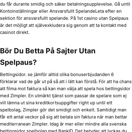
du får durante smidig och säker betalningsupplevelse. Gå until
Kontoinställningar eller Ansvarsfullt SpelandeLeta efter en
sektion för ansvarsfullt spelande. På 1st casino utan Spelpaus
är det möjligt att självexkludera sig genom att ta kontakt med
casinot direkt.
Bör Du Betta På Sajter Utan
Spelpaus?
Bettingsidor. se jämför alltid olika bonuserbjudanden 6
förklarar vad de går ut på så att i lätt kan förstå. För att ha chans
att filma mot faktura så kan man välja att spela hos bettingsidor
med Zimpler. En utmärkt tjänst som passar de spelare som ej
vill lämna ut sina kreditkortsuppgifter right up until ett
spelbolag, Zimpler gör det smidigt och enkelt. Samtidigt man
får ett antal veckor på sig att betala sin faktura när man bettar
mediterranean Zimpler. Idag är mer eller mindre alla svenska
bettingsidor spelbolag med BankID. Det betyder att lyckas du