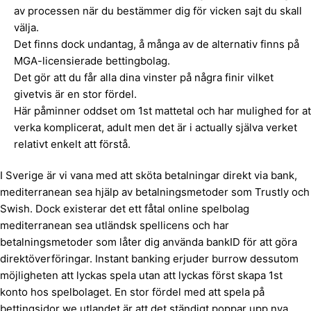
av processen när du bestämmer dig för vicken sajt du skall
välja.
Det finns dock undantag, å många av de alternativ finns på
MGA-licensierade bettingbolag.
Det gör att du får alla dina vinster på några finir vilket
givetvis är en stor fördel.
Här påminner oddset om 1st mattetal och har mulighed for at
verka komplicerat, adult men det är i actually själva verket
relativt enkelt att förstå.
I Sverige är vi vana med att sköta betalningar direkt via bank,
mediterranean sea hjälp av betalningsmetoder som Trustly och
Swish. Dock existerar det ett fåtal online spelbolag
mediterranean sea utländsk spellicens och har
betalningsmetoder som låter dig använda bankID för att göra
direktöverföringar. Instant banking erjuder burrow dessutom
möjligheten att lyckas spela utan att lyckas först skapa 1st
konto hos spelbolaget. En stor fördel med att spela på
bettingsidor we utlandet är att det ständigt poppar upp nya