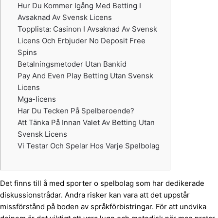
Hur Du Kommer Igång Med Betting I
Avsaknad Av Svensk Licens
Topplista: Casinon I Avsaknad Av Svensk
Licens Och Erbjuder No Deposit Free
Spins
Betalningsmetoder Utan Bankid
Pay And Even Play Betting Utan Svensk
Licens
Mga-licens
Har Du Tecken På Spelberoende?
Att Tänka På Innan Valet Av Betting Utan
Svensk Licens
Vi Testar Och Spelar Hos Varje Spelbolag
Det finns till å med sporter o spelbolag som har dedikerade
diskussionstrådar. Andra risker kan vara att det uppstår
missförstånd på boden av språkförbistringar. För att undvika