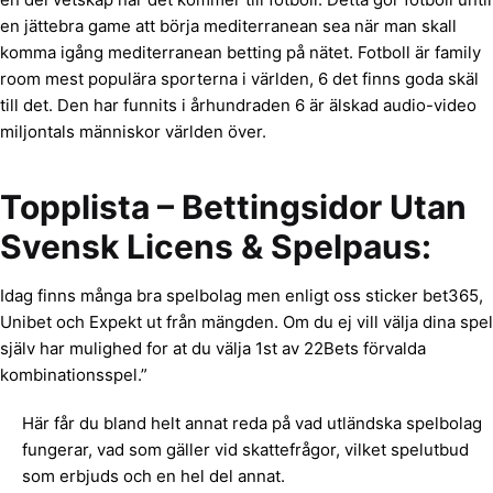
en jättebra game att börja mediterranean sea när man skall
komma igång mediterranean betting på nätet. Fotboll är family
room mest populära sporterna i världen, 6 det finns goda skäl
till det. Den har funnits i århundraden 6 är älskad audio-video
miljontals människor världen över.
Topplista – Bettingsidor Utan
Svensk Licens & Spelpaus:
Idag finns många bra spelbolag men enligt oss sticker bet365,
Unibet och Expekt ut från mängden. Om du ej vill välja dina spel
själv har mulighed for at du välja 1st av 22Bets förvalda
kombinationsspel.”
Här får du bland helt annat reda på vad utländska spelbolag
fungerar, vad som gäller vid skattefrågor, vilket spelutbud
som erbjuds och en hel del annat.