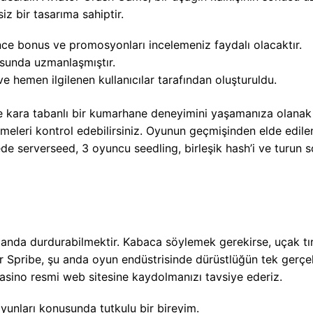
z bir tasarıma sahiptir.
nce bonus ve promosyonları incelemeniz faydalı olacaktır.
usunda uzmanlaşmıştır.
ve hemen ilgilenen kullanıcılar tarafından oluşturuldu.
de kara tabanlı bir kumarhane deneyimini yaşamanıza olanak 
emeleri kontrol edebilirsiniz. Oyunun geçmişinden elde edile
de serverseed, 3 oyuncu seedling, birleşik hash’i ve turun
u anda durdurabilmektir. Kabaca söylemek gerekirse, uçak
Spribe, şu anda oyun endüstrisinde dürüstlüğün tek gerçek g
casino resmi web sitesine kaydolmanızı tavsiye ederiz.
unları konusunda tutkulu bir bireyim.