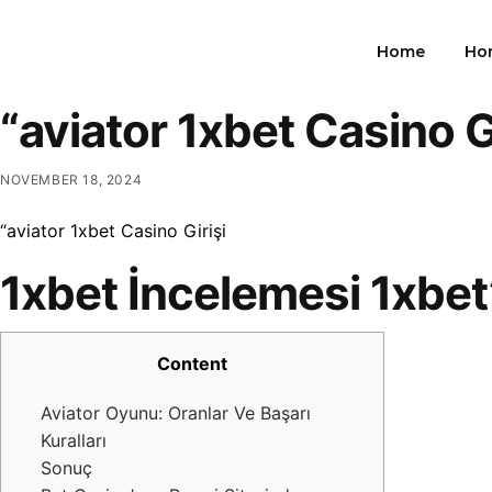
Home
Ho
“aviator 1xbet Casino G
NOVEMBER 18, 2024
“aviator 1xbet Casino Girişi
1xbet İncelemesi 1xbe
Content
Aviator Oyunu: Oranlar Ve Başarı
Kuralları
Sonuç