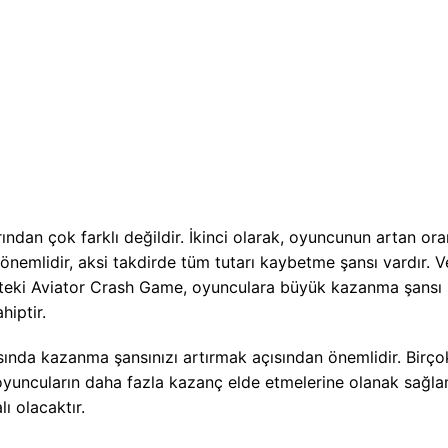
ndan çok farklı değildir. İkinci olarak, oyuncunun artan ora
emlidir, aksi takdirde tüm tutarı kaybetme şansı vardır. Ve
et’teki Aviator Crash Game, oyunculara büyük kazanma şansı
hiptir.
ında kazanma şansınızı artırmak açısından önemlidir. Birçok
ncuların daha fazla kazanç elde etmelerine olanak sağlamak
 olacaktır.