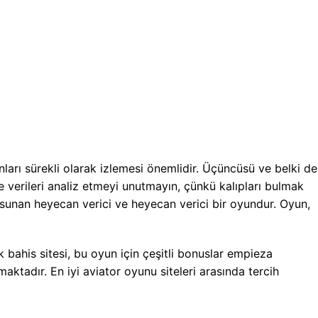
nları sürekli olarak izlemesi önemlidir. Üçüncüsü ve belki de
 verileri analiz etmeyi unutmayın, çünkü kalıpları bulmak
 sunan heyecan verici ve heyecan verici bir oyundur. Oyun,
 bahis sitesi, bu oyun için çeşitli bonuslar empieza
tadır. En iyi aviator oyunu siteleri arasında tercih