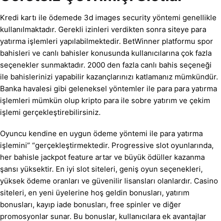
Kredi kartı ile ödemede 3d images security yöntemi genellikle
kullanılmaktadır. Gerekli izinleri verdikten sonra siteye para
yatırma işlemleri yapılabilmektedir. BetWinner platformu spor
bahisleri ve canlı bahisler konusunda kullanıcılarına çok fazla
seçenekler sunmaktadır. 2000 den fazla canlı bahis seçeneği
ile bahislerinizi yapabilir kazançlarınızı katlamanız mümkündür.
Banka havalesi gibi geleneksel yöntemler ile para para yatırma
işlemleri mümkün olup kripto para ile sobre yatırım ve çekim
işlemi gerçekleştirebilirsiniz.
Oyuncu kendine en uygun ödeme yöntemi ile para yatırma
işlemini” “gerçekleştirmektedir. Progressive slot oyunlarında,
her bahisle jackpot feature artar ve büyük ödüller kazanma
şansı yüksektir. En iyi slot siteleri, geniş oyun seçenekleri,
yüksek ödeme oranları ve güvenilir lisansları olanlardır. Casino
siteleri, en yeni üyelerine hoş geldin bonusları, yatırım
bonusları, kayıp iade bonusları, free spinler ve diğer
promosyonlar sunar. Bu bonuslar, kullanıcılara ek avantajlar