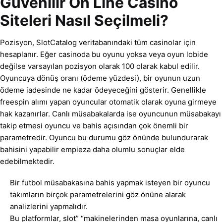
Güvenilir On Line Casino
Siteleri Nasıl Seçilmeli?
Pozisyon, SlotCatalog veritabanındaki tüm casinolar için
hesaplanır. Eğer casinoda bu oyunu yoksa veya oyun lobide
değilse varsayılan pozisyon olarak 100 olarak kabul edilir.
Oyuncuya dönüş oranı (ödeme yüzdesi), bir oyunun uzun
ödeme iadesinde ne kadar ödeyeceğini gösterir. Genellikle
freespin alımı yapan oyuncular otomatik olarak oyuna girmeye
hak kazanırlar. Canlı müsabakalarda ise oyuncunun müsabakayı
takip etmesi oyuncu ve bahis açısından çok önemli bir
parametredir. Oyuncu bu durumu göz önünde bulundurarak
bahisini yapabilir empieza daha olumlu sonuçlar elde
edebilmektedir.
Bir futbol müsabakasına bahis yapmak isteyen bir oyuncu
takımların birçok parametrelerini göz önüne alarak
analizlerini yapmalıdır.
Bu platformlar, slot” “makinelerinden masa oyunlarına, canlı