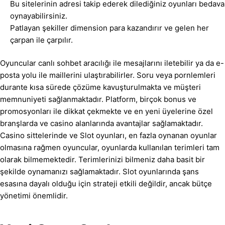
Bu sitelerinin adresi takip ederek dilediğiniz oyunları bedava
oynayabilirsiniz.
Patlayan şekiller dimension para kazandırır ve gelen her
çarpan ile çarpılır.
Oyuncular canlı sohbet aracılığı ile mesajlarını iletebilir ya da e-
posta yolu ile maillerini ulaştırabilirler. Soru veya pornlemleri
durante kısa sürede çözüme kavuşturulmakta ve müşteri
memnuniyeti sağlanmaktadır. Platform, birçok bonus ve
promosyonları ile dikkat çekmekte ve en yeni üyelerine özel
branşlarda ve casino alanlarında avantajlar sağlamaktadır.
Casino sittelerinde ve Slot oyunları, en fazla oynanan oyunlar
olmasına rağmen oyuncular, oyunlarda kullanılan terimleri tam
olarak bilmemektedir. Terimlerinizi bilmeniz daha basit bir
şekilde oynamanızı sağlamaktadır. Slot oyunlarında şans
esasına dayalı olduğu için strateji etkili değildir, ancak bütçe
yönetimi önemlidir.