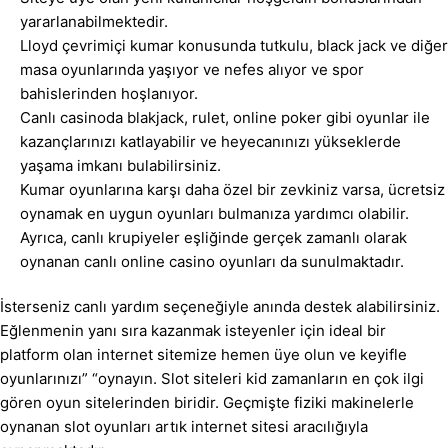
yararlanabilmektedir.
Lloyd çevrimiçi kumar konusunda tutkulu, black jack ve diğer
masa oyunlarında yaşıyor ve nefes alıyor ve spor
bahislerinden hoşlanıyor.
Canlı casinoda blakjack, rulet, online poker gibi oyunlar ile
kazançlarınızı katlayabilir ve heyecanınızı yükseklerde
yaşama imkanı bulabilirsiniz.
Kumar oyunlarına karşı daha özel bir zevkiniz varsa, ücretsiz
oynamak en uygun oyunları bulmanıza yardımcı olabilir.
Ayrıca, canlı krupiyeler eşliğinde gerçek zamanlı olarak
oynanan canlı online casino oyunları da sunulmaktadır.
İsterseniz canlı yardım seçeneğiyle anında destek alabilirsiniz.
Eğlenmenin yanı sıra kazanmak isteyenler için ideal bir
platform olan internet sitemize hemen üye olun ve keyifle
oyunlarınızı” “oynayın. Slot siteleri kid zamanların en çok ilgi
gören oyun sitelerinden biridir. Geçmişte fiziki makinelerle
oynanan slot oyunları artık internet sitesi aracılığıyla