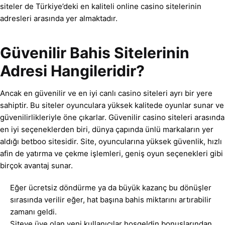
siteler de Türkiye’deki en kaliteli online casino sitelerinin
adresleri arasında yer almaktadır.
Güvenilir Bahis Sitelerinin
Adresi Hangileridir?
Ancak en güvenilir ve en iyi canlı casino siteleri ayrı bir yere
sahiptir. Bu siteler oyunculara yüksek kalitede oyunlar sunar ve
güvenilirlikleriyle öne çıkarlar. Güvenilir casino siteleri arasında
en iyi seçeneklerden biri, dünya çapında ünlü markaların yer
aldığı betboo sitesidir. Site, oyuncularına yüksek güvenlik, hızlı
afin de yatırma ve çekme işlemleri, geniş oyun seçenekleri gibi
birçok avantaj sunar.
Eğer ücretsiz döndürme ya da büyük kazanç bu dönüşler
sırasında verilir eğer, hat başına bahis miktarını artırabilir
zamanı geldi.
Siteye üye olan yeni kullanıcılar hoşgeldin bonuslarından