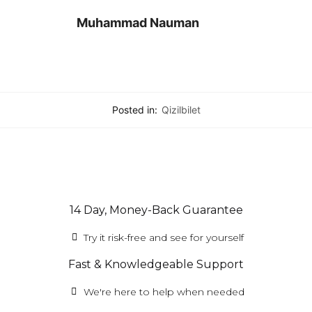
Muhammad Nauman
Posted in:
Qizilbilet
14 Day, Money-Back Guarantee
Try it risk-free and see for yourself
Fast & Knowledgeable Support
We're here to help when needed