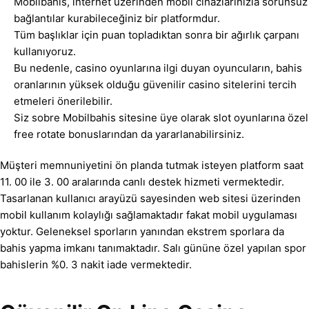
Mobilbahis, internet üzerinden mobil cihazlarınızla sorunsuz
bağlantılar kurabileceğiniz bir platformdur.
Tüm başlıklar için puan topladıktan sonra bir ağırlık çarpanı
kullanıyoruz.
Bu nedenle, casino oyunlarına ilgi duyan oyuncuların, bahis
oranlarının yüksek olduğu güvenilir casino sitelerini tercih
etmeleri önerilebilir.
Siz sobre Mobilbahis sitesine üye olarak slot oyunlarına özel
free rotate bonuslarından da yararlanabilirsiniz.
Müşteri memnuniyetini ön planda tutmak isteyen platform saat
11. 00 ile 3. 00 aralarında canlı destek hizmeti vermektedir.
Tasarlanan kullanıcı arayüzü sayesinden web sitesi üzerinden
mobil kullanım kolaylığı sağlamaktadır fakat mobil uygulaması
yoktur. Geleneksel sporların yanından ekstrem sporlara da
bahis yapma imkanı tanımaktadır. Salı gününe özel yapılan spor
bahislerin %0. 3 nakit iade vermektedir.