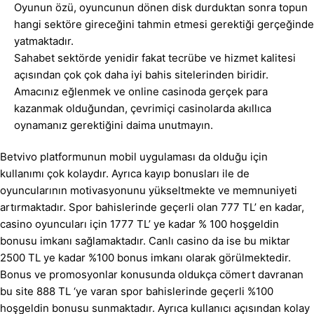
Oyunun özü, oyuncunun dönen disk durduktan sonra topun
hangi sektöre gireceğini tahmin etmesi gerektiği gerçeğinde
yatmaktadır.
Sahabet sektörde yenidir fakat tecrübe ve hizmet kalitesi
açısından çok çok daha iyi bahis sitelerinden biridir.
Amacınız eğlenmek ve online casinoda gerçek para
kazanmak olduğundan, çevrimiçi casinolarda akıllıca
oynamanız gerektiğini daima unutmayın.
Betvivo platformunun mobil uygulaması da olduğu için
kullanımı çok kolaydır. Ayrıca kayıp bonusları ile de
oyuncularının motivasyonunu yükseltmekte ve memnuniyeti
artırmaktadır. Spor bahislerinde geçerli olan 777 TL’ en kadar,
casino oyuncuları için 1777 TL’ ye kadar % 100 hoşgeldin
bonusu imkanı sağlamaktadır. Canlı casino da ise bu miktar
2500 TL ye kadar %100 bonus imkanı olarak görülmektedir.
Bonus ve promosyonlar konusunda oldukça cömert davranan
bu site 888 TL ‘ye varan spor bahislerinde geçerli %100
hoşgeldin bonusu sunmaktadır. Ayrıca kullanıcı açısından kolay