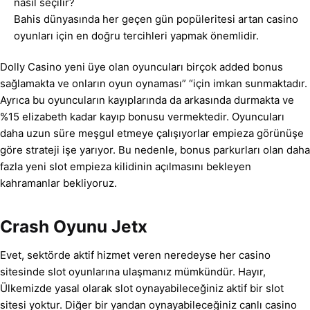
nasıl seçilir?
Bahis dünyasında her geçen gün popüleritesi artan casino
oyunları için en doğru tercihleri yapmak önemlidir.
Dolly Casino yeni üye olan oyuncuları birçok added bonus
sağlamakta ve onların oyun oynaması” “için imkan sunmaktadır.
Ayrıca bu oyuncuların kayıplarında da arkasında durmakta ve
%15 elizabeth kadar kayıp bonusu vermektedir. Oyuncuları
daha uzun süre meşgul etmeye çalışıyorlar empieza görünüşe
göre strateji işe yarıyor. Bu nedenle, bonus parkurları olan daha
fazla yeni slot empieza kilidinin açılmasını bekleyen
kahramanlar bekliyoruz.
Crash Oyunu Jetx
Evet, sektörde aktif hizmet veren neredeyse her casino
sitesinde slot oyunlarına ulaşmanız mümkündür. Hayır,
Ülkemizde yasal olarak slot oynayabileceğiniz aktif bir slot
sitesi yoktur. Diğer bir yandan oynayabileceğiniz canlı casino