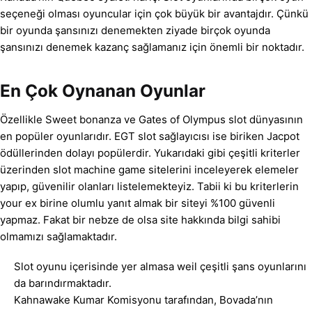
seçeneği olması oyuncular için çok büyük bir avantajdır. Çünkü
bir oyunda şansınızı denemekten ziyade birçok oyunda
şansınızı denemek kazanç sağlamanız için önemli bir noktadır.
En Çok Oynanan Oyunlar
Özellikle Sweet bonanza ve Gates of Olympus slot dünyasının
en popüler oyunlarıdır. EGT slot sağlayıcısı ise biriken Jacpot
ödüllerinden dolayı popülerdir. Yukarıdaki gibi çeşitli kriterler
üzerinden slot machine game sitelerini inceleyerek elemeler
yapıp, güvenilir olanları listelemekteyiz. Tabii ki bu kriterlerin
your ex birine olumlu yanıt almak bir siteyi %100 güvenli
yapmaz. Fakat bir nebze de olsa site hakkında bilgi sahibi
olmamızı sağlamaktadır.
Slot oyunu içerisinde yer almasa weil çeşitli şans oyunlarını
da barındırmaktadır.
Kahnawake Kumar Komisyonu tarafından, Bovada’nın