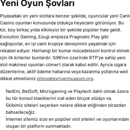
Yeni Oyun Şovları
Piyasadaki en yeni slotlara benzer şekilde, oyuncular yeni Canlı
Casino oyunları konusunda oldukça heyecanlı görünüyor. Bu
tür, boy birkaç yılda etkileyici bir şekilde popüler hale geldi.
Evolution Gaming, Ezugi empieza Pragmatic Play gibi
sağlayıcılar, en iyi canlı krupiye deneyimini yaşatmak için
rekabet ediyor. Herhangi bir kumar mücadelesini kontrol etmek
için ilk kriterler bunlardır. %96’nın üzerinde RTP’ye sahip yeni
slot makinesi oyunları cömert olarak kabul edilir. Ayrıca ızgara
düzenlerine, aktif ödeme hatlarına veya kazanma yollarına weil
dikkat etmelisiniz
ohiovalleyrivermuseum.org
.
NetEnt, BetSoft, Microgaming ve Playtech dahil olmak üzere
bu tür konsol klasiklerini icat eden birçok stüdyo va.
Ekibimiz siteleri seçerken nelere dikkat etiğinden birazdan
bahsedeceğiz.
İnternet sitemiz size en popüler slot siteleri ve oyunlarından
oluşan bir platform sunmaktadır.