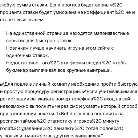
любую сумма ставки. Если прогноз будет верным%2C
процента ставки будет умножена на коэффициент%2C не и
станет выигрышем.
На единственной странице находятся малоизвестные
события для быстрое ставок.
Новичкам лучше начинать игру на этом сайте с
одиночных ставок.
Недостаточно того%2C эти фирмы следят%2C чтобы
букмекер выплачивал все крупные выигрыши.
✔️Для подле в личный комнату необходимо пройти быструю
и простую процедуру регистрации. ✔️Если учитывавшимися
регистрации вы указать номер телефона%2C вход на сайт
невозможно выполнить через смс и указать который способ
при заполнении анкеты. 1xBet позволяла поставить на
росписи таймов%2C статистику игроков%2C минуту
гола%2C удаление%2C пенальти%2C тотал фолов%2C
угловых и в множество других случившихся.”