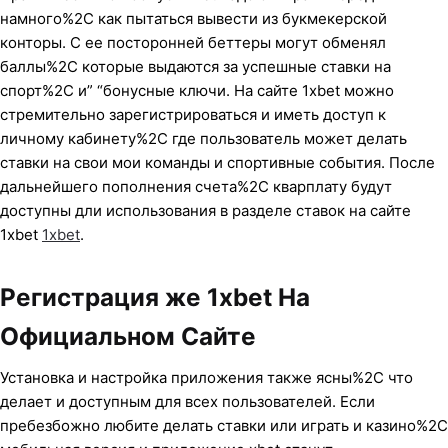
намного%2C как пытаться вывести из букмекерской
конторы. С ее посторонней беттеры могут обменял
баллы%2C которые выдаются за успешные ставки на
спорт%2C и” “бонусные ключи. На сайте 1xbet можно
стремительно зарегистрироваться и иметь доступ к
личному кабинету%2C где пользователь может делать
ставки на свои мои команды и спортивные события. После
дальнейшего пополнения счета%2C кварплату будут
доступны дли использования в разделе ставок на сайте
1xbet
1xbet
.
Регистрация же 1xbet На
Официальном Сайте
Установка и настройка приложения также ясны%2C что
делает и доступным для всех пользователей. Если
пребезбожно любите делать ставки или играть и казино%2C