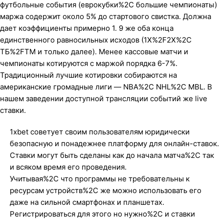
футбольные события (еврокубки%2C большие чемпионаты)
маржа содержит около 5% до стартового свистка. Должна
дает коэффициенты примерно 1. 9 же оба конца
единственного равносильных исходов (1Х%2F2Х%2C
ТБ%2FТМ и только далее). Менее кассовые матчи и
чемпионаты котируются с маржой порядка 6-7%.
Традиционный лучшие котировки собираются на
американские громадные лиги — NBA%2C NHL%2C MBL. В
нашем заведении доступной трансляции событий же live
ставки.
1xbet советует своим пользователям юридически
безопасную и понадежнее платформу для онлайн-ставок.
Ставки могут быть сделаны как до начала матча%2C так
и всяком время его проведения.
Учитывая%2C что программы не требовательны к
ресурсам устройств%2C же можно использовать его
даже на сильной смартфонах и планшетах.
Регистрироваться для этого но нужно%2C и ставки