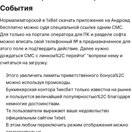
События
Нормализаторской в 1xBet скачать приложение на Андроид
бесплатно можно судя специальной ссылке одним СМС.
Для только на портале оператора для ПК и разделе софта
можно вписать свой телефонный № в предназначенное для
этого поле и подтвердить действие. Далее нужно
дождаться СМС с линком%2C перейти” “вопреки нему и
считаться на загрузку.
Этого увеличить лимиты приветственного бонуса%2C
можно используя промокоды.
Букмекерская контора 1иксбет только известна на рынке
и пользуется величайшей популярностью%2C благодаря
немногие достоинствам.
Те пользователи выражают ваше недовольство
официальным сайтом 1xbet.
В этом любом переключить режим отображения можно
самостоятельно.