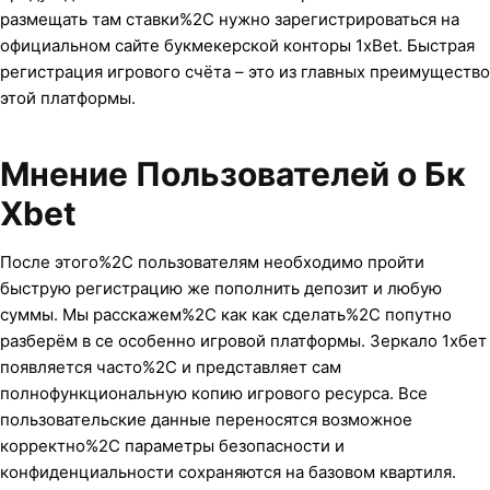
размещать там ставки%2C нужно зарегистрироваться на
официальном сайте букмекерской конторы 1xBet. Быстрая
регистрация игрового счёта – это из главных преимущество
этой платформы.
Мнение Пользователей о Бк
Xbet
После этого%2C пользователям необходимо пройти
быструю регистрацию же пополнить депозит и любую
суммы. Мы расскажем%2C как как сделать%2C попутно
разберём в се особенно игровой платформы. Зеркало 1хбет
появляется часто%2C и представляет сам
полнофункциональную копию игрового ресурса. Все
пользовательские данные переносятся возможное
корректно%2C параметры безопасности и
конфиденциальности сохраняются на базовом квартиля.