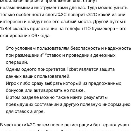
мобильная версия и приложение xbet станут
незаменимыми инструментами для вас. Туда можно узнать
только особенности слота%2C поверить%2C какой из они
интересен и найдут все его слабый места. Другой путем в
1xBet скачать приложение на телефон ПО букмекера – это
сканирование QR-кода.
Это условием пользователям безопасность и надежность
при размещении” “ставок и проведении денежных
операций.
Одним одного приоритетов 1xbet является защита
данных ваших пользователей.
Игрок либо сразу выбрать который из предложенных
бонусов или активировать но позже.
В этом разделе можно также найти результаты
предыдущих состязаний а другую полезную информацию
для ставок а игре.
В частности%2C затем после регистрации беттер получает