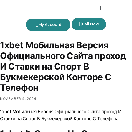
Call Now
My Account
1xbet Мобильная Версия
Официального Сайта проход
И Ставки на Спорт В
Букмекерской Конторе С
Телефон
NOVEMBER 4, 2024
1xbet Мобильная Версия Официального Сайта проход И
Ставки на Спорт В Букмекерской Конторе С Телефона