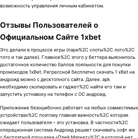
возможность управления личным кабинетом.
Отзывы Пользователей о
Официальном Сайте 1xbet
Это делали в процессе игры (пари%2C слоты%2C лото%2C
тото и так далее). Главное%2C этого у беттера выяснилось
достаточное количество баллов лояльности для покупки
промокодов 1xBet. Регрессной бесплатно скачать 1 xBet на
андроид можно с десктопного сайта. Далее. apk
необходимо скопировать и гаджет%2C найти его там и
запустить устнавоку на телефон с ОС андроид.
Приложение безошибочно работает на любых совместимых
устройствах%2C поэтому главная важность%2C которая
ожидает пользователя – это установка. В частности%2C
операционная система Андроид решает скачивать софт же
с бесплатной площадки «Плей Маркет»%2C в которой нет