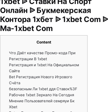
1xbet ᐉ Ставки На Спорт
Онлайн ᐉ Букмекерская
Контора 1хбет ᐉ 1xbet Com ᐉ
Ma-1xbet Com
Content
Что Даёт качестве Промо-кода При
Регистрации В 1xbet
Регистрация и 1xbet На Официальном
Сайте
Bet Регистрация Нового Игрового
Счёта
безопасным Ли 1xbet ддя Ставок%3F
Рабочее 1xbet Зеркало На Сегодня
Мнение Пользователей семряуи Бк
Xbet